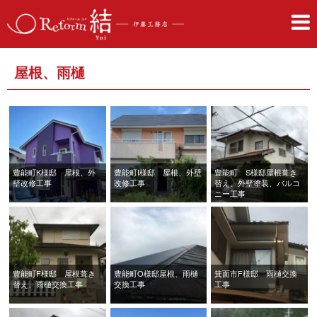
屋根、雨樋
豊能町K様邸 屋根、外
豊能町I様邸 屋根、外壁
豊能町 S様邸屋根葺き
壁改修工事
改修工事
替え、外壁塗装、バルコ
ニー工事
豊能町F様邸 屋根葺き
豊能町O様邸屋根、雨樋
箕面市F様邸 雨樋交換
替え、雨樋交換工事
交換工事
工事