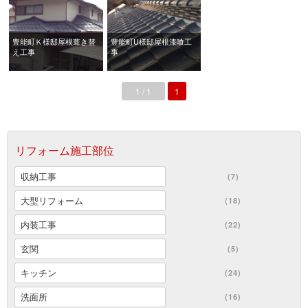
豊能町Ｋ様邸屋根葺き替
豊能町U様邸屋根漆喰工
え工事
事
1 / 1
1
リフォーム施工部位
収納工事
(7)
大型リフォーム
(18)
内装工事
(22)
玄関
(5)
キッチン
(24)
洗面所
(16)