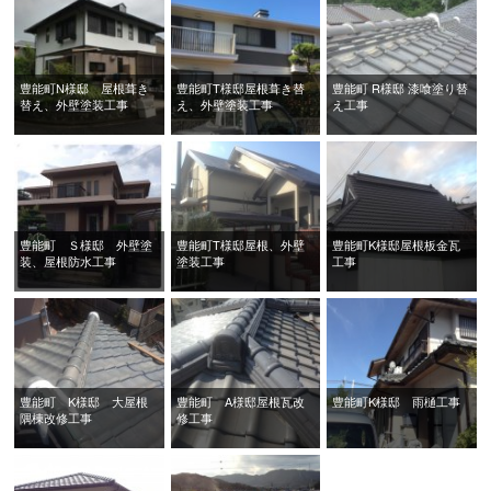
豊能町N様邸 屋根葺き
豊能町T様邸屋根葺き替
豊能町 R様邸 漆喰塗り替
替え、外壁塗装工事
え、外壁塗装工事
え工事
豊能町 Ｓ様邸 外壁塗
豊能町T様邸屋根、外壁
豊能町K様邸屋根板金瓦
装、屋根防水工事
塗装工事
工事
豊能町 K様邸 大屋根
豊能町 A様邸屋根瓦改
豊能町K様邸 雨樋工事
隅棟改修工事
修工事