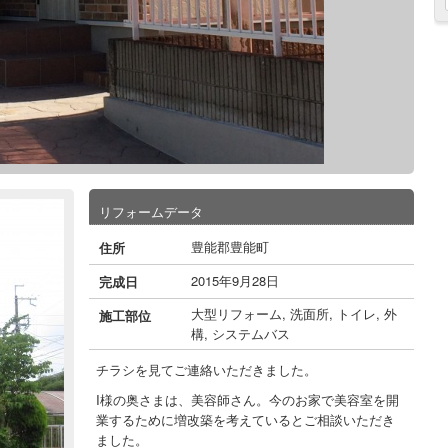
リフォームデータ
豊能郡豊能町
住所
2015年9月28日
完成日
大型リフォーム
,
洗面所
,
トイレ
,
外
施工部位
構
,
システムバス
チラシを見てご連絡いただきました。
I様の奥さまは、美容師さん。今のお家で美容室を開
業するために増改築を考えているとご相談いただき
ました。