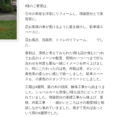
I様のご要望は、
①今の和室を洋室にリフォームし、増築部分とで美
容室に。
②お客様の車が置けるように庭を縮小し、駐車場ス
ペースに。
③お風呂、洗面所、トイレのリフォーム。 でし
た。
最初は、漠然と考えておられたI様も話が進むにつれ
てお店のイメージや配置、照明の一つ一つまで打ち
合わせを何度も重ね一緒にイメージを作り上げまし
た。特にこだわったのは色。外観は茶、オレンジ、
黄色系の柔らかい感じで統一しました。駐車スペー
スも、小麦色のスタンプコンクリートにしました。
工期は4週間。庭の木の伐採、解体工事から始まりま
した。ショベルカーも登場しI様も迫力にビックリさ
れていました。増築部分の基礎工事から棟上げ、屋
根、内装工事・・・細かいところはその都度I様と相
談しながら進めていきました。過ぎて見ればあっと
いう間の4週間でした。