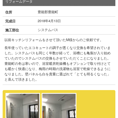
リフォームデータ
豊能郡豊能町
住所
2018年4月13日
完成日
システムバス
施工部位
以前キッチンリフォームをさせて頂いたM様からのご依頼です。
長年使っていたエコキュートの調子が悪くなり交換を希望されていま
した。システムバスも同じく年数が経って、浴槽にも亀裂が入り始め
ていたのでシステムバスの交換もさせていただくことになりました。
豊能町の冬は寒いので、浴室暖房乾燥機もオプションで取り付けとて
も暖かく快適になり、梅雨の時期の洗濯物も浴室で乾燥できるように
なりました。壁パネルも白を貴重に選ばれて「とても明るくなった」
と喜んで頂きました。