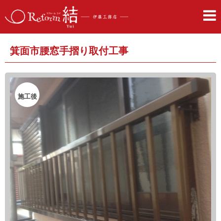
箕面市腰窓手摺り取付工事
施工後