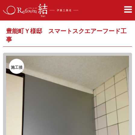
豊能町Ｙ様邸 スマートスクエアーフード工
事
施工後