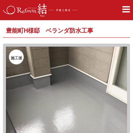
豊能町H様邸 ベランダ防水工事
施工後