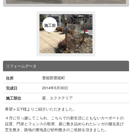
施工前
リフォームデータ
豊能郡豊能町
住所
2014年5月30日
完成日
庭、エクステリア
施工部位
希望ヶ丘Y様よりご紹介いただきました。
４月に引っ越してこられ、こちらでの新生活にともないカーポートの
設置、門扉とフェンスの取替、庭に敷き詰められたレンガの撤去及び
芝生敷き、路地の整地及び砂利敷きのご依頼を頂きました。