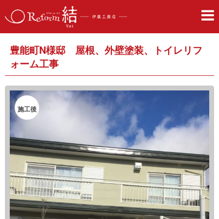
豊能町N様邸 屋根、外壁塗装、トイレリフ
ォーム工事
施工後