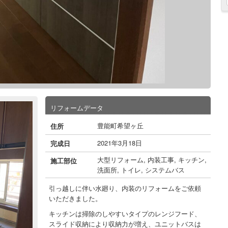
リフォームデータ
豊能町希望ヶ丘
住所
2021年3月18日
完成日
大型リフォーム
,
内装工事
,
キッチン
,
施工部位
洗面所
,
トイレ
,
システムバス
引っ越しに伴い水廻り、内装のリフォームをご依頼
いただきました。
キッチンは掃除のしやすいタイプのレンジフード、
スライド収納により収納力が増え、ユニットバスは