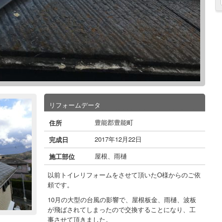
リフォームデータ
豊能郡豊能町
住所
2017年12月22日
完成日
屋根、雨樋
施工部位
以前トイレリフォームをさせて頂いたO様からのご依
頼です。
10月の大型の台風の影響で、屋根板金、雨樋、波板
が飛ばされてしまったので交換することになり、工
事させて頂きました。