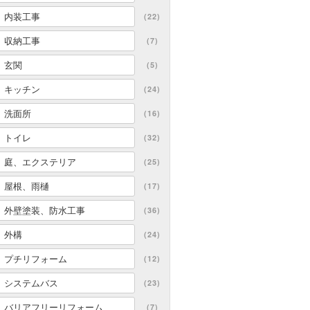
内装工事
(22)
収納工事
(7)
玄関
(5)
キッチン
(24)
洗面所
(16)
トイレ
(32)
庭、エクステリア
(25)
屋根、雨樋
(17)
外壁塗装、防水工事
(36)
外構
(24)
プチリフォーム
(12)
システムバス
(23)
バリアフリーリフォーム
(7)