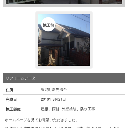
施工前
リフォームデータ
豊能町新光風台
住所
2016年3月21日
完成日
屋根、雨樋
,
外壁塗装、防水工事
施工部位
ホームページを見てお電話いただきました。