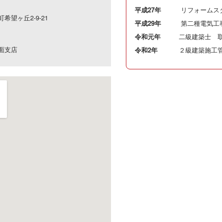
平成27年
リフォームス
望ヶ丘2-9-21
平成29年
第二種電気工
令和元年
二級建築士 
面支店
令和2年
２級建築施工