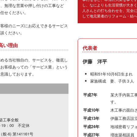
し、なによりも生活習慣が大き
為、無理な営業や押し付けの工事など
人さんとの打ち合わせを、完全
お任せください。
して地元業者のリフォーム・結
お客様のニーズにお応えできるサービス
相談ください。
高い理由
代表者
高める当社独自の、サービスを、徹底し
伊藤 洋平
、お客様あっての「サービス業」という
に意識しております。
昭和51年10月6日生まれ
家族構成 妻、子供３人
平成7年
某大手内装工
す。
平成10年
木工事の面白
平成13年
伊藤工務店設
築工事全般
19：00 不定休
平成24年
地域密着リフ
-6) 第141161号
平成27年
増改築相談員