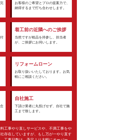
完
お客様のご希望とプロの提案力で、
納得するまで打ち合わせします。
着工前の近隣へのご挨拶
付
当然ですが粗品を持参し、担当者
が、ご挨拶にお伺いします。
リフォームローン
お取り扱いいたしております。お気
軽にご相談ください。
自社施工
念
下請け業者に丸投げせず、自社で施
工まで致します。
無料工事やり直しサービスや、不満工事をや
数社存在していますが、もし万が一やり直す
す。工事日数は、予定より大幅にオーバー