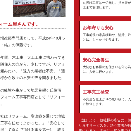
丸投げ工事は一切無し、担当者が
工まで管理します。
ォーム屋さんです。
お年寄りも安心
工事前後の家具移動や、清掃、片
増改築専門店として、平成24年10月５
けは、しっかりやります。
ム・結」の伊藤です。
0年間、木工事、大工工事に携わってき
安心完全養生
近隣住人の方から、少しですが、リフォ
大切なお客様のお住まいを守る為
に頼みたい」「遠方の業者は不安」「適
に、入念に行います。
客様から数々の不安の声を聞きました。
での経験を生かして地元希望ヶ丘住宅
工事完工検査
リフォーム工事専門店として「リフォー
不完全な仕上がりの無い様に、入
た。
に検査します。
当社はリフォーム、増改築を通じて地域
（注）よく、他社様の広告に、
に工事を任せてよかった。」「安心して
り直すサービスを、謳う業者が
納得して喜んで頂ける事を第一に、取り
事になると、本当に大変な事で