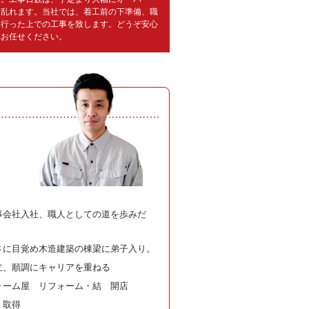
く乱れます。当社では、着工前の下準備、職
に行った上での工事を致します。どうぞ安心
へお任せください。
事会社入社、職人としての道を歩みだ
さに目覚め木造建築の棟梁に弟子入り。
立、順調にキャリアを重ねる
ォーム屋 リフォーム・結 開店
 取得