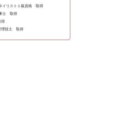
タイリスト１級資格 取得
事士 取得
取得
管理技士 取得