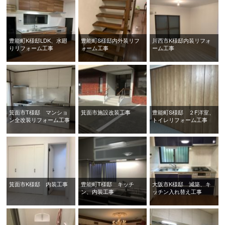
豊能町K様邸LDK、水廻
豊能町S様邸内外装リフ
川西市K様邸内装リフォ
りリフォーム工事
ォーム工事
ーム工事
箕面市T様邸 マンショ
箕面市施設改装工事
豊能町S様邸 ２F洋室、
ン全改装リフォーム工事
トイレリフォーム工事
箕面市K様邸 内装工事
豊能町T様邸 キッチ
大阪市K様邸 減築、キ
ン、内装工事
ッチン入れ替え工事