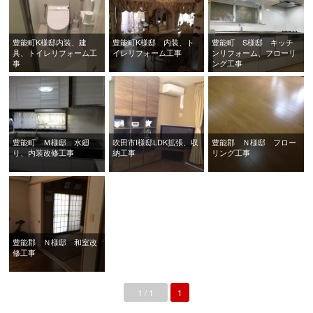
豊能町K様邸内装、建
豊能町K様邸 内装、ト
豊能町 S様邸 キッチ
具、トイレリフォーム工
イレリフォーム工事
ンリフォーム、フローリ
事
ング工事
豊能町 Ｍ様邸 水廻
吹田市I様邸LDK拡張、収
豊能郡 Ｎ様邸 フロー
り、内装改修工事
納工事
リング工事
豊能郡 Ｎ様邸 和室改
修工事
1 / 1
1