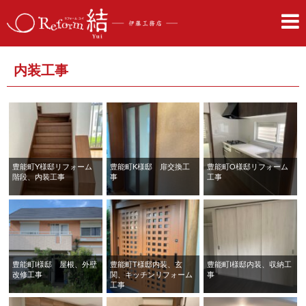
内装工事
豊能町Y様邸リフォーム
豊能町K様邸 扉交換工
豊能町O様邸リフォーム
階段、内装工事
事
工事
豊能町I様邸 屋根、外壁
豊能町T様邸内装、玄
豊能町I様邸内装、収納工
改修工事
関、キッチンリフォーム
事
工事