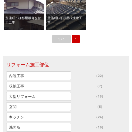
豊能町Ｋ様邸屋根葺き替
豊能町U様邸屋根漆喰工
え工事
事
1 / 1
1
リフォーム施工部位
内装工事
(22)
収納工事
(7)
大型リフォーム
(18)
玄関
(5)
キッチン
(24)
洗面所
(16)