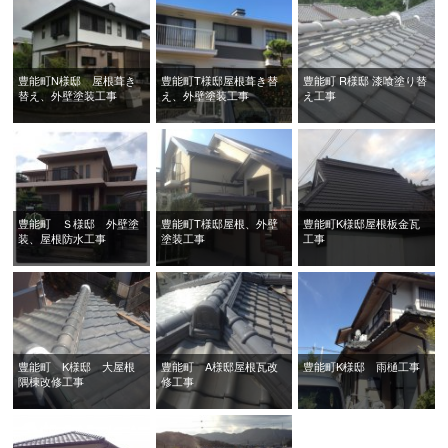
豊能町N様邸 屋根葺き
豊能町T様邸屋根葺き替
豊能町 R様邸 漆喰塗り替
替え、外壁塗装工事
え、外壁塗装工事
え工事
豊能町 Ｓ様邸 外壁塗
豊能町T様邸屋根、外壁
豊能町K様邸屋根板金瓦
装、屋根防水工事
塗装工事
工事
豊能町 K様邸 大屋根
豊能町 A様邸屋根瓦改
豊能町K様邸 雨樋工事
隅棟改修工事
修工事