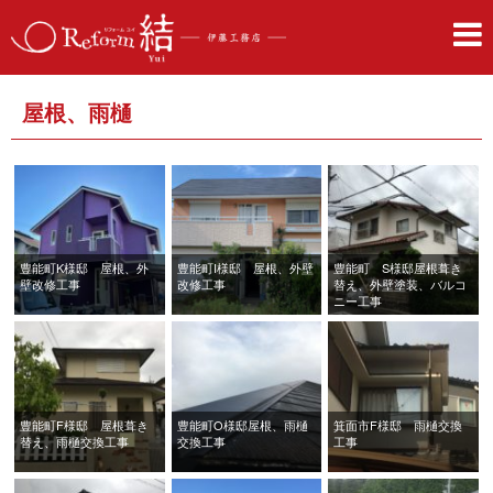
屋根、雨樋
豊能町K様邸 屋根、外
豊能町I様邸 屋根、外壁
豊能町 S様邸屋根葺き
壁改修工事
改修工事
替え、外壁塗装、バルコ
ニー工事
豊能町F様邸 屋根葺き
豊能町O様邸屋根、雨樋
箕面市F様邸 雨樋交換
替え、雨樋交換工事
交換工事
工事