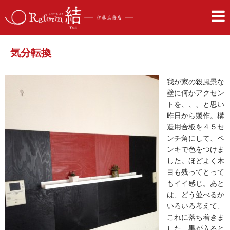
気分転換
我が家の殺風景な
壁に何かアクセン
トを、、、と思い
昨日から製作。構
造用合板を４５セ
ンチ角にして、ペ
ンキで色をつけま
した。ほどよく木
目も残ってとって
もイイ感じ。あと
は、どう並べるか
いろいろ考えて、
これに落ち着きま
した。黒が入ると